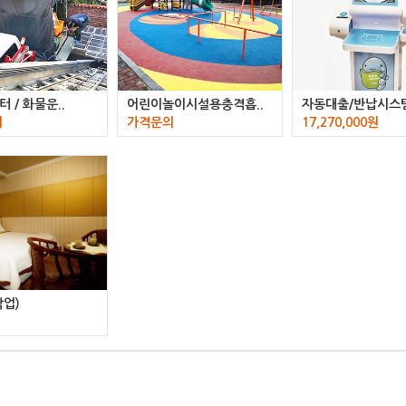
 / 화물운..
어린이놀이시설용충격흡..
자동대출/반납시스
의
가격문의
17,270,000원
박업)