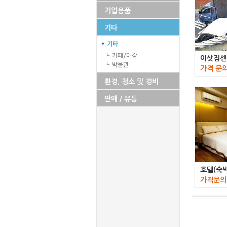
기업용품
기타
기타
카페/매장
이삿짐센터
박물관
가격 문
환경, 청소 및 경비
판매 / 유통
호텔(숙
가격문의