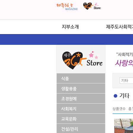
식품
생활용품
기타
조경원예
사회복지
상품갯수 : 총
교육문화
건설/관리