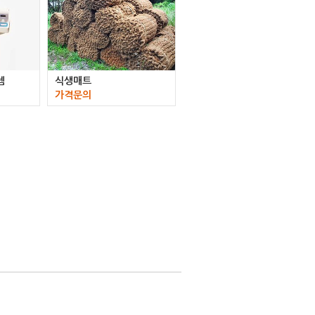
템
식생매트
가격문의